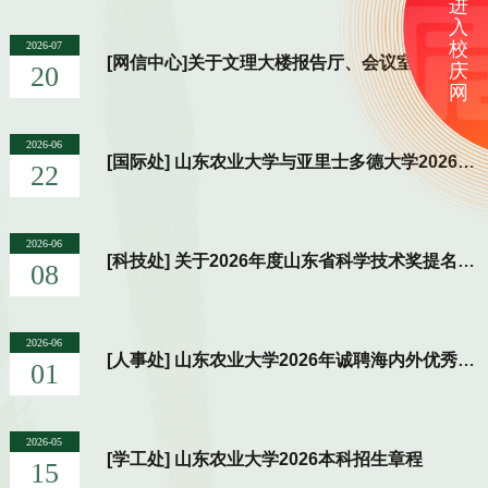
进
入
校
2026-07
[网信中心]关于文理大楼报告厅、会议室停止使用的通知
庆
20
网
2026-06
[国际处] 山东农业大学与亚里士多德大学2026-2027学年冬季学期伊拉斯谟+教职工交流项目报名通知
22
2026-06
[科技处] 关于2026年度山东省科学技术奖提名工作的通知
08
2026-06
[人事处] 山东农业大学2026年诚聘海内外优秀人才简章
01
2026-05
[学工处] 山东农业大学2026本科招生章程
15