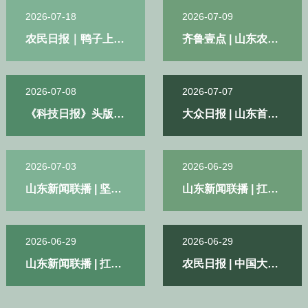
2026-07-18
2026-06-16
2026-07-09
2024-11-04
农民日报｜鸭子上
山东农业大学2026
齐鲁壹点 | 山东农业
山东农大 | 热土之上
楼 果园生金
年招生宣传片《行远
大学学子有舞台、肯
的挺膺担当！
指南》
实干、练本领——逐
梦正当时
2026-07-08
2024-06-17
2026-07-07
2024-03-11
《科技日报》头版 |
山东农业大学2024
大众日报 | 山东首次
《登高》（2024）
我们专家要站出来，
年招生宣传片《绽
记录到自然分布的水
让科技冲在第一线
放》
韭属植物野生居群
2026-07-03
2025-12-10
2026-06-29
2025-12-10
山东新闻联播 | 坚定
【山农大家说】十年
山东新闻联播 | 扛牢
【山农大家说】全球
信心 接续奋斗 不断
磨一剑 培育新品种
粮食大省责任担当
第一个獭兔配套系有
创造无愧于时代和人
以奋进姿态提升农业
望育成
民的新业绩【习近平
综合生产能力和质量
2026-06-29
2025-12-10
2026-06-29
2025-12-02
总书记在庆祝中国共
效益
山东新闻联播 | 扛牢
【山农大家说】选育
农民日报 | 中国大蒜
【山农大家说】樊新
产党成立105周年大
粮食大省责任担当
本土肉兔配套系 实
供需平衡表（2026
忠：三十年坚守 为
会上的讲话引发热烈
以奋进姿态提升农业
现种业自主 助推产
年6月会商发布）
畜禽种业装上“中国