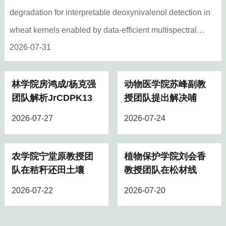
degradation for interpretable deoxynivalenol detection in
wheat kernels enabled by data-efficient multispectral
2026-07-31
modeling”最新研究成果。硕士生鹿英哲为论文第一作者，
鹿瑶副教授和闫银发教授为共同通讯作者，山东农业大学
为唯一通讯单位。小麦赤霉病（FHB）作为全球性真菌病
林学院房鸿成/杨克强
动物医学院苏峰副教
团队解析JrCDPK13L-
授团队提出解决哺乳
害，不仅严重危害小麦产量，还可诱导籽粒大量积累脱氧
JrERF113L-JrPR5L
动物隐性乳腺炎新方
雪腐镰刀菌烯醇（DON）毒素，严重威胁粮食安全与食品
2026-07-27
2026-07-24
模...
案
品质。然而，现有无损检测方法多依赖数据驱动模型，对
DON形成过程中的组织损伤、化学组分变化及其光谱响应
农学院宁堂原教授团
植物保护学院刘会香
队在秸秆还田土壤固
教授团队在松材线虫
机制缺乏深入解析，限制了检测模型的可解释性与推广应
碳机制研究领域取得
病绿色防控药剂新靶
用。图1 融合微观化学表征（SEM/SR-FTIR）与宏观高光
2026-07-22
2026-07-20
重...
点...
谱（SWIR-HSI）的小麦赤霉病病粒DON毒素预测针对这
一问题，团队融合微