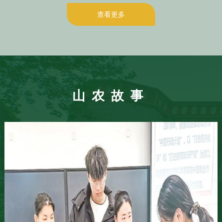
反响】
综合生产能力和质量
业发展
芯”
查看更多
效益
山农故事