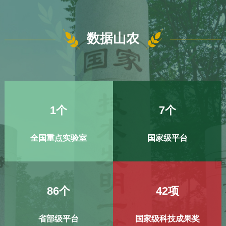
数据山农
1
个
7
个
全国重点实验室
国家级平台
86
个
42
项
省部级平台
国家级科技成果奖