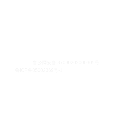
鲁公网安备 37090202000305号
鲁ICP备05002369号-1
| 版权所有©山东农业大学
联系我们
岱宗校区
地址：山东省泰安市泰山区岱宗大街61号
邮编：271018
泮河校区
地址：山东省泰安市泰山区泮河大街7号