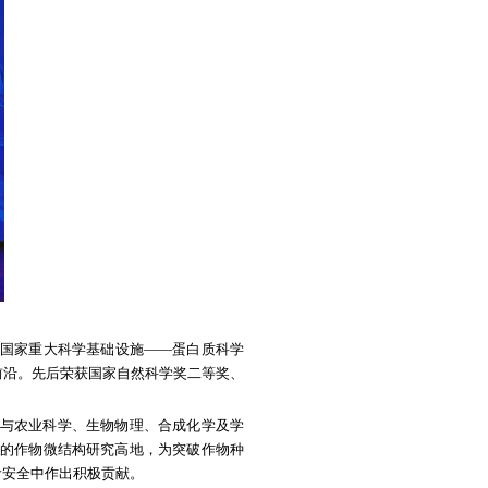
揭牌成立，中国科学院院士隋森芳教授出任研究院首席科
组书记、厅长陈必昌会见隋森芳院士，感谢院士对山
东省教育厅副厅长王浩为隋森芳院士颁发聘书。