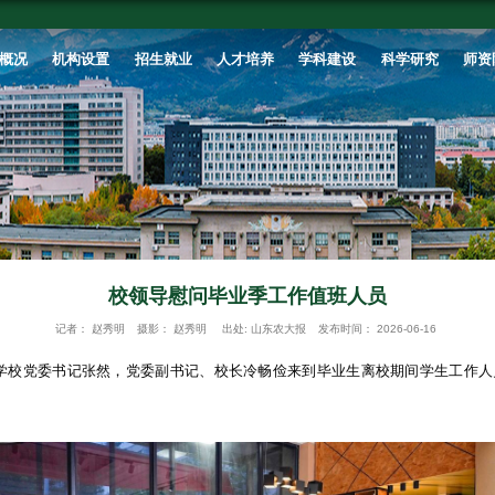
首页
学校概况
机构设置
招生就业
校领导慰
记者：
赵秀明
摄影：
赵秀