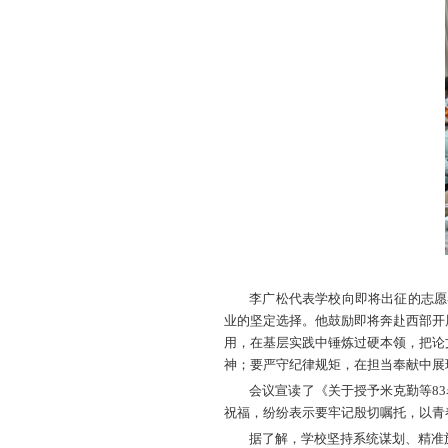
山农融媒6
品
。