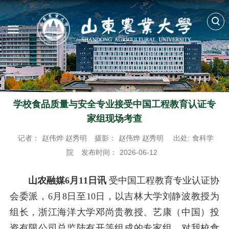
学校食品质量与安全专业接受中国工程教育认证专
家组现场考查
记者：
赵伟烨 赵秀明
摄影：
赵伟烨 赵秀明
出处:
食科学
院
发布时间：
2026-06-12
山农融媒6月11日讯
受中国工程教育专业认证协
会委派，
6月8日至10日
，以吉林大学刘静波教授为
组长，浙江海洋大学邓尚贵教授、艺康（中国）投
资有限公司总监陆有开等组成的专家组，对我校食