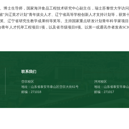
类过敏原表位识别及致敏性消减研究
 教授
日15:30
勰楼三楼学术报告厅
介：
连工业大学食品学院教授、博士生导师，国家海洋食品
年人才托举工程、辽宁省“兴辽英才计划”青年拔尖人
等奖、国家教学成果二等奖、辽宁省研究生教学成果特等
目子课题1项、中国科协青年人才托举工程项目1项，以及省
前2%顶尖科学家榜单”。