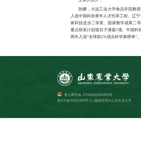
题目：虾
主讲：孙娜
时间：6月16
地点：思
主讲人简
孙娜，大
入选中国科协青
家科技进步二
重点研发计划项
两年入选“全球