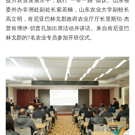
提升农业发展水平，践行“一带一路”倡议。山东省
委外办非洲处副处长索若楠，山东农业大学副校长
高立明，肯尼亚巴林戈郡政府农业厅厅长里斯珀·杰
普肯博伊·切普孔加出席活动并讲话。来自肯尼亚巴
林戈郡的7名农业专员参加开班仪式。