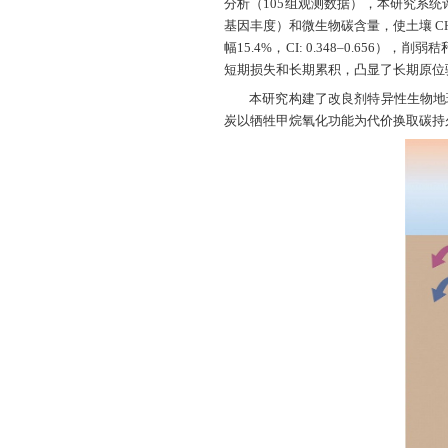
近日，资源与环境
sequestratio
壤中碳-甲烷
探明增温与
分析（105组
基因丰度）和微
幅15.4%，CI
短期损失和长
本研究构
炭以牺牲甲烷