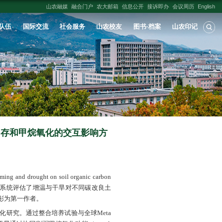
人才培养
学科建设
科学研究
师资队伍
对秸秆和生物炭还田土壤有机碳固存和
面取得新进展