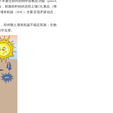
布时间：
2025-08-18
题为“Interactive effects of warming and droug
nded soils: Mechanisms and global implicatio
、潘红副教授为本文通讯作者，博士研究生林继彤为第
应具有重要意义，但其交互作用仍需更全面的量化研究。
良土壤中甲烷氧化功能的影响路径。结果发现，干旱通过
削弱甲烷氧化的热敏感性。增温引发相反的甲烷汇响应，刺
（降幅78.4%，CI: 1.167–0.401）。增温条件下土
遵循分异的碳-气候轨迹，秸秆增强甲烷汇韧性，却伴
背景条件下的可持续农业生态系统管理提供了科学支撑