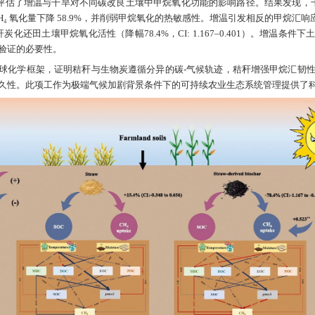
发
学院诸葛玉平教授课题组在Chemical Engineering Journal发表了
n and methane uptake in straw and biochar ame
反馈效应的交互影响新机制。山东农业大学诸葛玉平教授
干旱对秸秆和生物炭改良农田系统土壤碳-甲烷反馈效
观测数据），本研究系统评估了增温与干旱对不同碳改
生物碳含量，使土壤 CH₄ 氧化量下降 58.9%，并
: 0.348–0.656），削弱秸秆炭化还田土壤甲烷氧化活性
期累积，凸显了长期原位验证的必要性。
建了改良剂特异性生物地球化学框架，证明秸秆与生物炭
氧化功能为代价换取碳持久性。此项工作为极端气候加剧