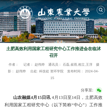
土肥高效利用国家工程研究中心工作推进会在临沭
召开
作者：
记者：
赵伟烨
通讯员：
石磊,崔雨,相立,王淳
摄
影：
赵伟烨
出处:
科技处 资环学院
发布时间：
2024-04-
15
分享至:
山农融媒4月15日讯
4月13日至14日，土肥高效
利用国家工程研究中心（以下简称“中心”）工作推