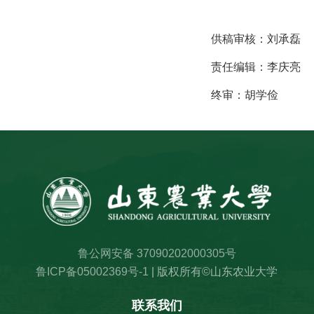
供稿审核：
刘承磊
责任编辑：
李庆亮
终审：
胡学俭
鲁公网安备 37090202000305号
鲁ICP备05002369号-1
| 版权所有©山东农业大学
联系我们