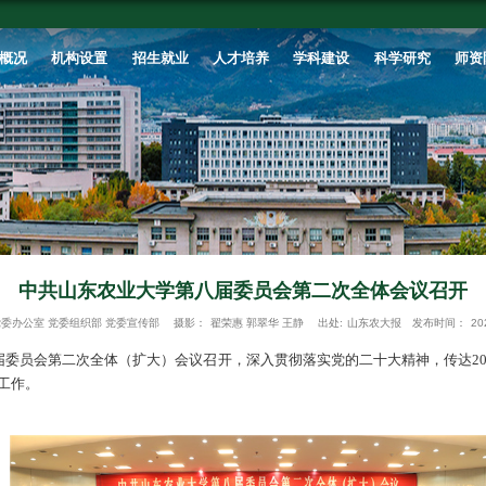
首页
学校概况
机构设置
招生就业
中共山东农业大学第
作者：
党委办公室 党委组织部 党委宣传部
摄