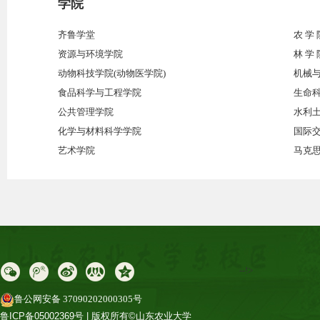
学院
齐鲁学堂
农 学 
资源与环境学院
林 学 
动物科技学院(动物医学院)
机械
食品科学与工程学院
生命
公共管理学院
水利
化学与材料科学学院
国际
艺术学院
马克
--!>
鲁公网安备 37090202000305号
鲁ICP备05002369号 | 版权所有©山东农业大学