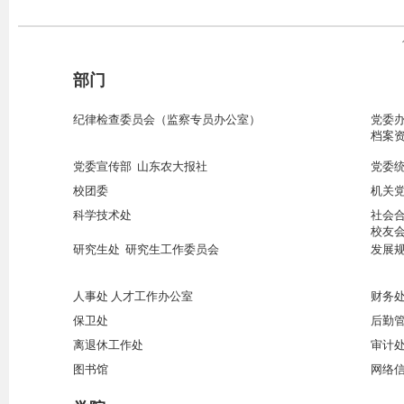
部门
纪律检查委员会（监察专员办公室）
党委
档案资
党委宣传部
山东农大报社
党委
校团委
机关
科学技术处
社会
校友
研究生处 研究生工作委员会
发展
人事处 人才工作办公室
财务
保卫处
后勤
离退休工作处
审计
图书馆
网络