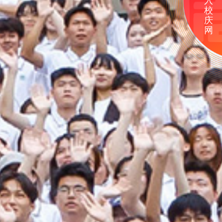
入
校
庆
网