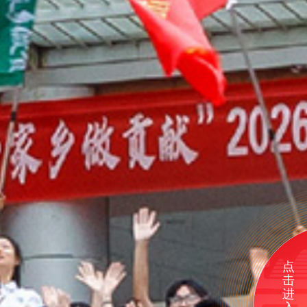
点
击
进