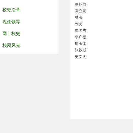
冷畅俭
校史沿革
高立明
林海
现任领导
刘戈
单国杰
网上校史
李广松
周玉玺
校园风光
张铁成
史文宪