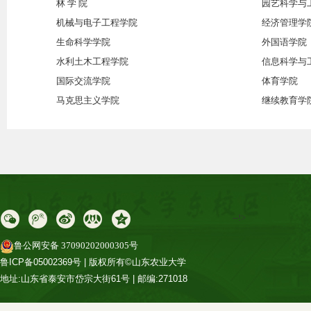
林 学 院
园艺科学与
机械与电子工程学院
经济管理学院
生命科学学院
外国语学院
水利土木工程学院
信息科学与
国际交流学院
体育学院
马克思主义学院
继续教育学
--!>
鲁公网安备 37090202000305号
鲁ICP备05002369号 | 版权所有©山东农业大学
地址:山东省泰安市岱宗大街61号 | 邮编:271018