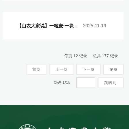
【山农大家说】一粒麦·一块姜·一瓶酒：解码酿造科学与产业转化
2025-11-19
每页
12
记录
总共
177
记录
首页
上一页
下一页
尾页
页码
1
/
15
跳转到