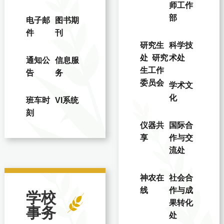
师工作
部
电子邮
图书期
件
刊
研究生
科学技
处 研究
术处
通知公
信息服
生工作
告
务
委员会
学术文
化
班车时
VI系统
刻
仪器共
国际合
享
作与交
流处
神农在
社会合
线
作与成
学校
果转化
事务
处