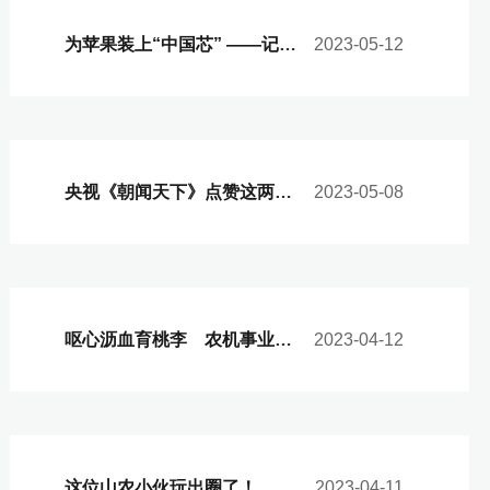
为苹果装上“中国芯” ——记“全国五一劳动奖章”获得者陈学森
2023-05-12
央视《朝闻天下》点赞这两位山农人！
2023-05-08
呕心沥血育桃李 农机事业展风范——清明时节忆恩师
2023-04-12
这位山农小伙玩出圈了！
2023-04-11