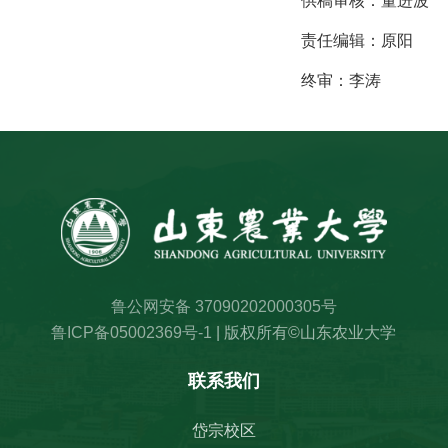
供稿审核：
董进波
责任编辑：
原阳
终审：
李涛
鲁公网安备 37090202000305号
鲁ICP备05002369号-1
| 版权所有©山东农业大学
联系我们
岱宗校区