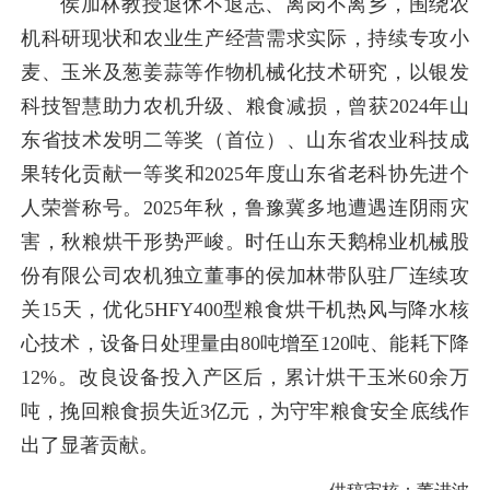
侯加林教授退休不退志、离岗不离乡，
围绕农
机科研现状和农业生产经营需求实际，持续专攻小
麦、玉米及葱姜蒜等作物机械化技术研究
，以银发
科技智慧助力农机升级、粮食减损
，曾获2024年山
东省技术发明二等奖（首位）、山东省农业科技成
果转化贡献一等奖和2025年度山东省老科协先进个
人荣誉称号。
2025年秋，鲁豫冀多地遭遇连阴雨灾
害，秋粮烘干形势严峻。时任山东天鹅棉业机械股
份有限公司农机独立董事的侯加林带队驻厂连续攻
关15天，优化5HFY400型粮食烘干机热风与降水核
心技术，设备日处理量由80吨增至120吨、能耗下降
12%。改良设备投入产区后，累计烘干玉米60余万
吨，挽回粮食损失近3亿元，为守牢粮食安全底线作
出了显著贡献。