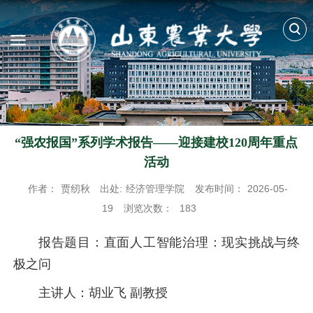
“强农报国”系列学术报告——迎接建校120周年重点
活动
作者：
贾纫秋
出处:
经济管理学院
发布时间：
2026-05-
19
浏览次数：
183
报告题目：直面人工智能治理：现实挑战与终
极之问
主讲人：胡业飞 副教授