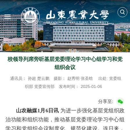
校领导列席旁听基层党委理论学习中心组学习和党
组织会议
通讯员：
孙超 楚云鹏
摄影：
赵秀明 张圣晗
出处:
党委组
织部 党委宣传部
发布时间：
2025-01-06
分享至:
山农融媒1月6日讯
为进一步强化基层党组织政
治功能和组织功能，推动基层党委理论学习中心组
学习和党组织会议制度化、规范化建设。连日来，