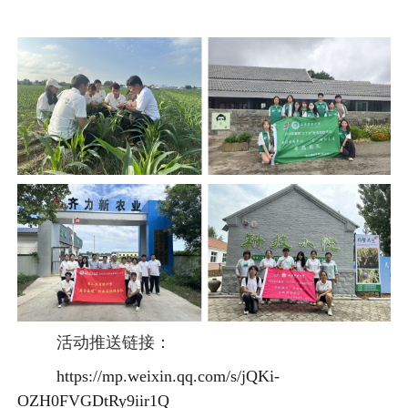
活动推送链接：
https://mp.weixin.qq.com/s/jQKi-
OZH0FVGDtRy9iir1Q