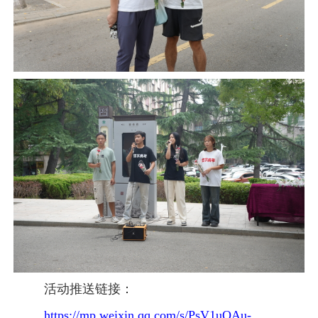
活动推送链接：
https://mp.weixin.qq.com/s/PsV1uOAu-