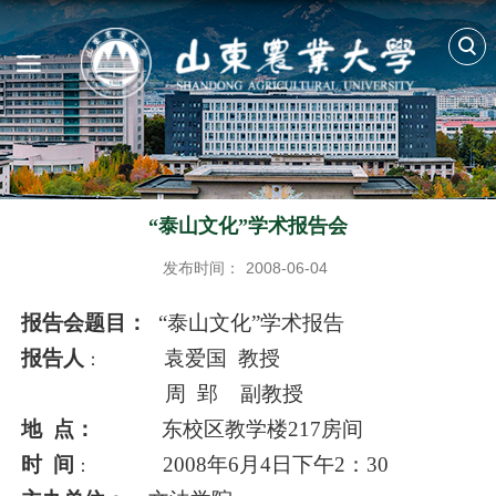
“泰山文化”学术报告会
发布时间：
2008-06-04
报告会题目：
“泰山文化”学术报告
报告人
袁爱国
教授
：
周
郢
副教授
地
点：
东校区教学楼
217
房间
时
间
2008
年
6
月
4
日下午
2
：
30
：