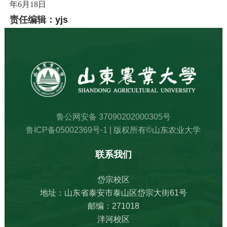
年
6
月
18
日
责任编辑：
yjs
鲁公网安备 37090202000305号
鲁ICP备05002369号-1
| 版权所有©山东农业大学
联系我们
岱宗校区
地址：山东省泰安市泰山区岱宗大街61号
邮编：271018
泮河校区