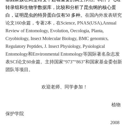
转录组和生物学数据库，比较和分析了昆虫纲的核心蛋
白，证明昆虫的特异蛋白仅有
50
多种。
在国内外发表研究
论文
160
余篇，专著
2
本，在
Science, PNAS(USA),Annual
Review of Entomology, Evolution, Oecologia, Planta,
Cryobiology, Insect Molecular Biology, BMC genomics,
Regulatory Peptides, J. Insect Physiology, Pysiological
Entomology
和
Environmental Entomology
等国际著名杂志发
表
SCI
论文
60
余篇。主持国家“
973
”
“863”
和国家基金委创新
团队等项目。
欢迎老师、同学参加！
植物
保护学院
2008