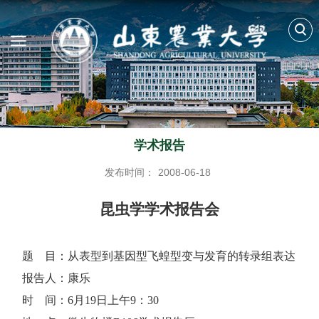
学术报告
发布时间：
2008-06-18
昆虫学学术报告会
题
目：从表型到基因型飞蝗型变与发育的转录组表达
报告人：康乐
时
间：
6
月
19
日上午
9
：
30