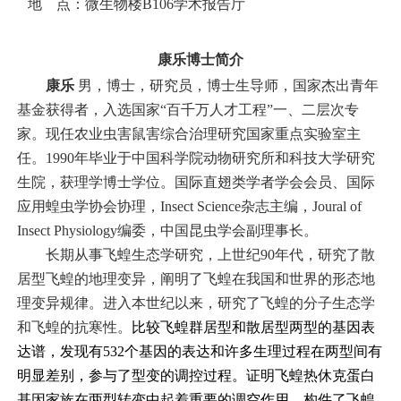
地
点：微生物楼
B106
学术报告厅
康乐
博士简介
康乐
男，博士，研究员，博士生导师，国家杰出青年
基金获得者，入选国家
“
百千万人才工程
”
一、二层次专
家。现任农业虫害鼠害综合治理研究国家重点实验室主
任。
1990
年毕业于中国科学院动物研究所和科技大学研究
生院，获理学博士学位。国际直翅类学者学会会员、国际
应用蝗虫学协会协理，
Insect Science
杂志主编，
Joural of
Insect Physiology
编委，中国昆虫学会副理事长。
长期从事飞蝗生态学研究，上世纪
90
年代，研究了散
居型飞蝗的地理变异，阐明了飞蝗在我国和世界的形态地
理变异规律。进入本世纪以来，研究了飞蝗的分子生态学
和飞蝗的抗寒性。
比较飞蝗群居型和散居型两型的基因表
达谱，发现有
532
个基因的表达和许多生理过程在两型间有
明显差别，参与了型变的调控过程。证明飞蝗热休克蛋白
基因家族在两型转变中起着重要的调空作用。构件了飞蝗