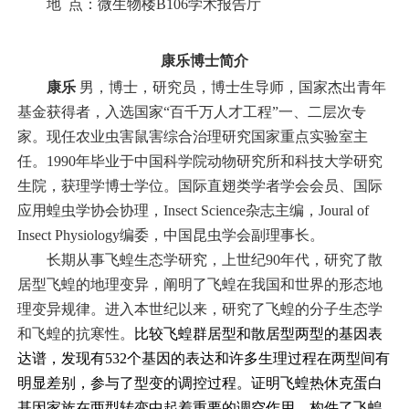
地
点：微生物楼
B106
学术报告厅
康乐
博士简介
康乐
男，博士，研究员，博士生导师，国家杰出青年
基金获得者，入选国家
“
百千万人才工程
”
一、二层次专
家。现任农业虫害鼠害综合治理研究国家重点实验室主
任。
1990
年毕业于中国科学院动物研究所和科技大学研究
生院，获理学博士学位。国际直翅类学者学会会员、国际
应用蝗虫学协会协理，
Insect Science
杂志主编，
Joural of
Insect Physiology
编委，中国昆虫学会副理事长。
长期从事飞蝗生态学研究，上世纪
90
年代，研究了散
居型飞蝗的地理变异，阐明了飞蝗在我国和世界的形态地
理变异规律。进入本世纪以来，研究了飞蝗的分子生态学
和飞蝗的抗寒性。
比较飞蝗群居型和散居型两型的基因表
达谱，发现有
532
个基因的表达和许多生理过程在两型间有
明显差别，参与了型变的调控过程。证明飞蝗热休克蛋白
基因家族在两型转变中起着重要的调空作用。构件了飞蝗