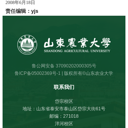
2008
年
6
月
18
日
责任编辑：
yjs
鲁公网安备 37090202000305号
鲁ICP备05002369号-1
| 版权所有©山东农业大学
联系我们
岱宗校区
地址：山东省泰安市泰山区岱宗大街61号
邮编：271018
泮河校区