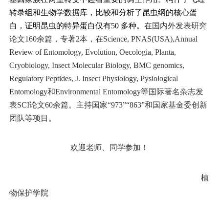
转录组和生物学数据库，比较和分析了昆虫纲的核心蛋
白，证明昆虫的特异蛋白仅有
50
多种。
在国内外发表研究
论文
160
余篇，专著
2
本，在
Science, PNAS(USA),Annual
Review of Entomology, Evolution, Oecologia, Planta,
Cryobiology, Insect Molecular Biology, BMC genomics,
Regulatory Peptides, J. Insect Physiology, Pysiological
Entomology
和
Environmental Entomology
等国际著名杂志发
表
SCI
论文
60
余篇。主持国家“
973
”
“863”
和国家基金委创新
团队等项目。
欢迎老师、同学参加！
植
物保护学院