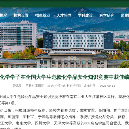
首页
学校概况
机构设置
招生就业
化学学子在全国大学生
通讯员：
王亚南 童丽萍
出