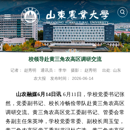
校领导赴黄三角农高区调研交流
记者：
赵秀明
通讯员：
李华
摄影：
赵秀明
出处:
山东
农大报
发布时间：
2026-06-14
山农融媒6月14日讯
6月11日，学校党委书记张
然，党委副书记、校长冷畅俭带队赴黄三角农高区
调研交流。黄三角农高区党工委副书记、管委会常
务副主任朱英坤，学校党委常委、副校长周玉玺，