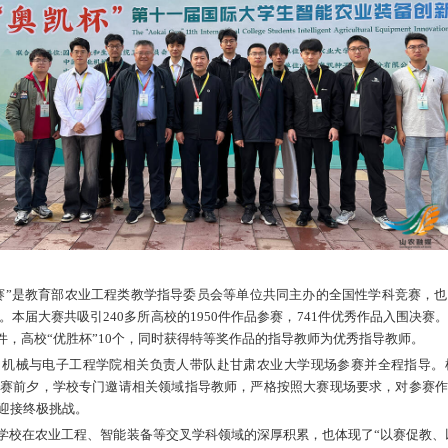
月20日讯
5月15日-17日，“奥凯杯”第十一届国际
实的工程实践能力，最终斩
获特等奖
2
项，一等奖
2
项，
。