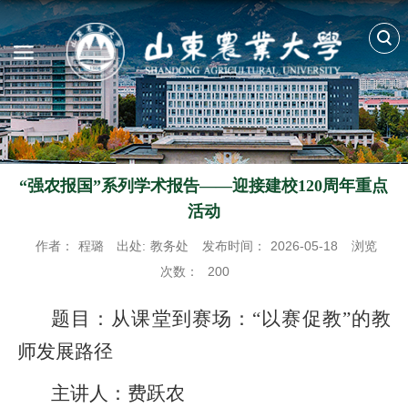
“强农报国”系列学术报告——迎接建校120周年重点
活动
作者：
程璐
出处:
教务处
发布时间：
2026-05-18
浏览
次数：
200
题目：从课堂到赛场：“以赛促教”的教
师发展路径
主讲人：费跃农