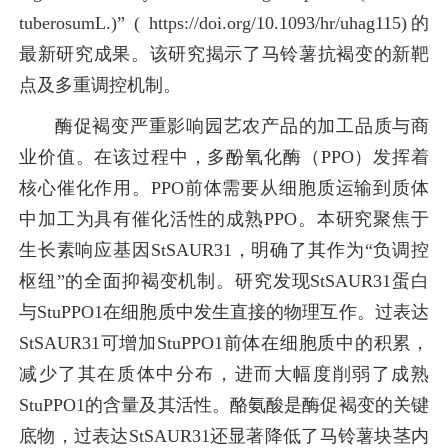
tuberosumL.)” (
https://doi.org/10.1093/hr/uhag115
)的
最新研究成果。该研究揭示了马铃薯抗褐变的新靶
点及多重调控机制。
酶促褐变严重影响园艺农产品的加工品质与商
业价值。在该过程中，多酚氧化酶（PPO）发挥着
核心催化作用。PPO前体需要从细胞质运输到质体
中加工为具有催化活性的成熟PPO。本研究聚焦于
生长素响应基因StSAUR31，明确了其作为“负调控
枢纽”的全面抑褐变机制。研究发现StSAUR31蛋白
与StuPPO1在细胞质中发生直接的物理互作。过表达
StSAUR31可增加StuPPO1前体在细胞质中的积累，
减少了其在质体中分布，进而大幅度削弱了成熟
StuPPO1的含量及其活性。酪氨酸是酶促褐变的关键
底物，过表达StSAUR31还显著降低了马铃薯块茎内