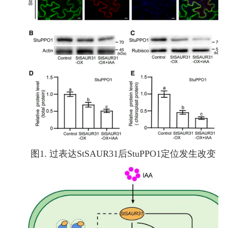
图1. 过表达StSAUR31后StuPPO1定位发生改变