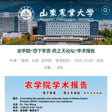
农学院“岱下学宫-民之天论坛”学术报告
作者：
蔡坤
出处:
农学院
发布时间：
2025-12-02
浏览
次数：
408